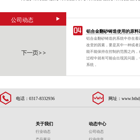
公司动态
延长使用寿命要点和清理方式
铝合金翻砂铸造使用的原料
一个普遍存在的非消耗性的技术，其
铝合金翻砂铸造的系统中存在着
质
在高压下被迫进入模腔。铝铸件适合
改变的因素，要是其中一种或者
式机械工具设备上，以减低振动对操
能不能保持在控制的范围之内，
响，如一种建筑用打钉机。
过程中就有可能会出现其问题，
系统，
电话：0317-8332936
网址：www.bthdj
关于我们
动态中心
行业动态
公司动态
产品展示
行业信息